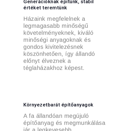
Generációknak építünk, stabil
értéket teremtünk
Házaink megfelelnek a
legmagasabb minőségű
követelményeknek, kiváló
minőségi anyagoknak és
gondos kivitelezésnek
köszönhetően, így állandó
előnyt élveznek a
téglaházakhoz képest.
Környezetbarát építőanyagok
A fa állandóan megújuló
építőanyag és megmunkálása
jár a legkevesebb