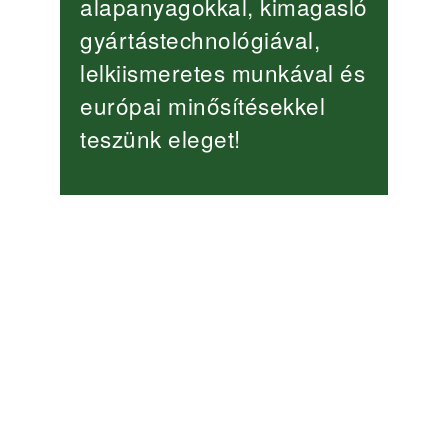
alapanyagokkal, kimagasló
gyártástechnológiával,
lelkiismeretes munkával és
európai minősítésekkel
teszünk eleget!
Virágvölgyi „ édes otthon”
Készházak, Referenciák
Egy kompakt álomház
Készházak, Referenciák
Attraktív alpesi gerendaház
Pruggernben
Gerendaházak, Referenciák
A Kis-Duna gyöngyszeme
Gerendaházak, Referenciák