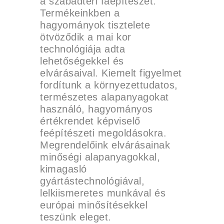
a szabadtéri faépítészet.
Termékeinkben a
hagyományok tisztelete
ötvöződik a mai kor
technológiája adta
lehetőségekkel és
elvárásaival. Kiemelt figyelmet
fordítunk a környezettudatos,
természetes alapanyagokat
használó, hagyományos
értékrendet képviselő
feépítészeti megoldásokra.
Megrendelőink elvárásainak
minőségi alapanyagokkal,
kimagasló
gyártástechnológiával,
lelkiismeretes munkával és
európai minősítésekkel
teszünk eleget.