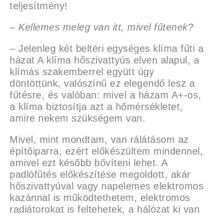
teljesítmény!
– Kellemes meleg van itt, mivel fűtenek?
– Jelenleg két beltéri egységes klíma fűti a
házat A klíma hőszivattyús elven alapul, a
klímás szakemberrel együtt úgy
döntöttünk, valószínű ez elegendő lesz a
fűtésre, és valóban: mivel a házam A+-os,
a klíma biztosítja azt a hőmérsékletet,
amire nekem szükségem van.
Mivel, mint mondtam, van rálátásom az
építőiparra, ezért előkészültem mindennel,
amivel ezt később bővíteni lehet. A
padlófűtés előkészítése megoldott, akár
hőszivattyúval vagy napelemes elektromos
kazánnal is működtethetem, elektromos
radiátorokat is feltehetek, a hálózat ki van