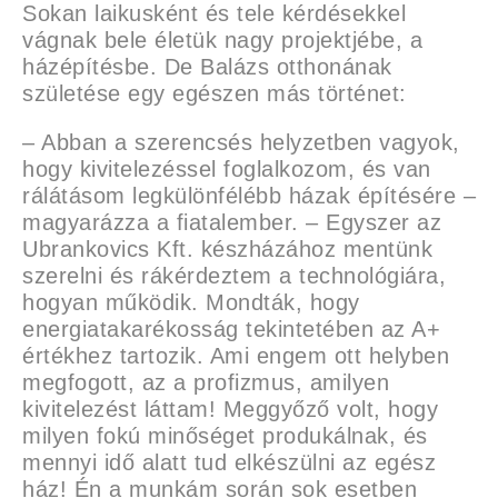
Sokan laikusként és tele kérdésekkel
vágnak bele életük nagy projektjébe, a
házépítésbe. De Balázs otthonának
születése egy egészen más történet:
– Abban a szerencsés helyzetben vagyok,
hogy kivitelezéssel foglalkozom, és van
rálátásom legkülönfélébb házak építésére –
magyarázza a fiatalember. – Egyszer az
Ubrankovics Kft. készházához mentünk
szerelni és rákérdeztem a technológiára,
hogyan működik. Mondták, hogy
energiatakarékosság tekintetében az A+
értékhez tartozik. Ami engem ott helyben
megfogott, az a profizmus, amilyen
kivitelezést láttam! Meggyőző volt, hogy
milyen fokú minőséget produkálnak, és
mennyi idő alatt tud elkészülni az egész
ház! Én a munkám során sok esetben