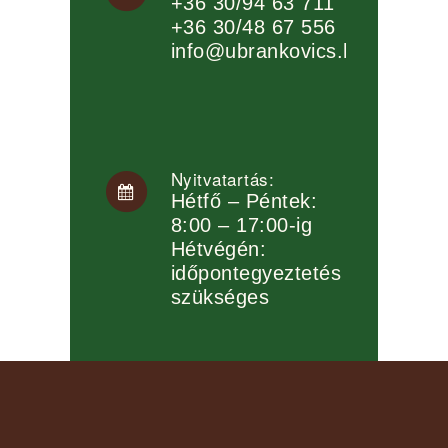
+36 30/94 63 711
+36 30/48 67 556
info@ubrankovics.hu
Nyitvatartás:
Hétfő – Péntek:
8:00 – 17:00-ig
Hétvégén:
időpontegyeztetés
szükséges