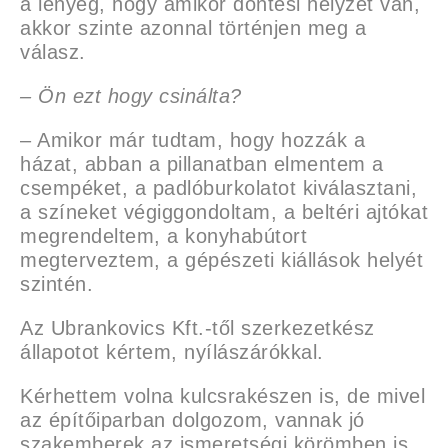
a lényeg, hogy amikor döntési helyzet van,
akkor szinte azonnal történjen meg a
válasz.
– Ön ezt hogy csinálta?
– Amikor már tudtam, hogy hozzák a
házat, abban a pillanatban elmentem a
csempéket, a padlóburkolatot kiválasztani,
a színeket végiggondoltam, a beltéri ajtókat
megrendeltem, a konyhabútort
megterveztem, a gépészeti kiállások helyét
szintén.
Az Ubrankovics Kft.-től szerkezetkész
állapotot kértem, nyílászárókkal.
Kérhettem volna kulcsrakészen is, de mivel
az építőiparban dolgozom, vannak jó
szakemberek az ismeretségi körömben is.