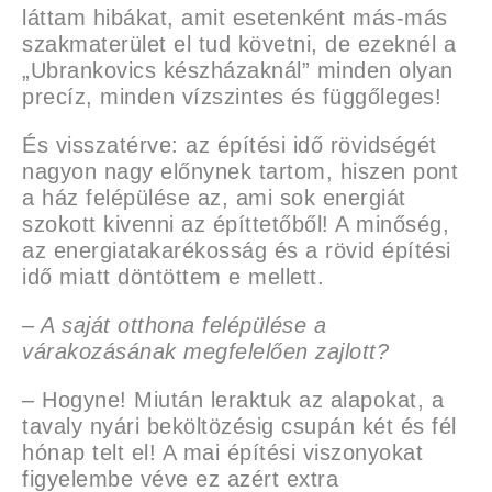
láttam hibákat, amit esetenként más-más
szakmaterület el tud követni, de ezeknél a
„Ubrankovics készházaknál” minden olyan
precíz, minden vízszintes és függőleges!
És visszatérve: az építési idő rövidségét
nagyon nagy előnynek tartom, hiszen pont
a ház felépülése az, ami sok energiát
szokott kivenni az építtetőből! A minőség,
az energiatakarékosság és a rövid építési
idő miatt döntöttem e mellett.
– A saját otthona felépülése a
várakozásának
megfelelően zajlott?
– Hogyne! Miután leraktuk az alapokat, a
tavaly nyári beköltözésig csupán két és fél
hónap telt el! A mai építési viszonyokat
figyelembe véve ez azért extra