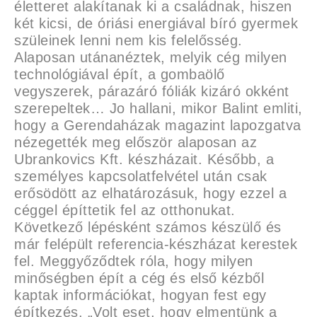
életteret alakítanak ki a családnak, hiszen
két kicsi, de óriási energiával bíró gyermek
szüleinek lenni nem kis felelősség.
Alaposan utánanéztek, melyik cég milyen
technológiával épít, a gombaölő
vegyszerek, párazáró fóliák kizáró okként
szerepeltek… Jo hallani, mikor Balint emliti,
hogy a Gerendaházak magazint lapozgatva
nézegették meg először alaposan az
Ubrankovics Kft. készházait. Később, a
személyes kapcsolatfelvétel után csak
erősödött az elhatározásuk, hogy ezzel a
céggel építtetik fel az otthonukat.
Következő lépésként számos készülő és
már felépült referencia-készházat kerestek
fel. Meggyőződtek róla, hogy milyen
minőségben épít a cég és első kézből
kaptak információkat, hogyan fest egy
építkezés. „Volt eset, hogy elmentünk a