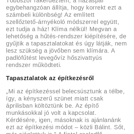
Többször rákérdeztem, a házaspár
egybehangzóan állítja, hogy korrekt ezt a
számbeli különbség! Az említett
szellőztető-árnyékoló módszerrel együtt,
ezt tudja a ház! Klíma nélkül! Megvan a
lehetőség a hűtés-rendszer kiépítésére, de
gyűjtik a tapasztalatokat és úgy látják, nem
lesz szükség a jövőben sem klímára. A
padlófűtést levegővíz hőszivattyús
rendszer működteti.
Tapasztalatok az építkezésről
„Mi az építkezéssel belecsúsztunk a télbe,
így, a kényszerű szünet miatt csak
áprilisban költöztünk be. Az építő
munkásokkal jó volt a kapcsolat.
Kérdésére, igen, másoknak is ajánlanánk
ezt az építkezési módot – közli Bálint. Sőt,