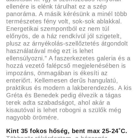
ellenére is elénk tárulhat ez a szép
panoráma. A másik kérésünk a minél több
természetes fény volt, sok-sok ablakkal.
Energetikai szempontból ez nem túl
előnyös, de a ház rendkívül jól szigetelt,
plusz az árnyékolás-szellőztetés átgondolt
használatával még ezt is lehet
ellensúlyozni.” A faszerkezetes galeria és a
hozzá vezető falépcső megjelenésében is
impozáns, önmagában is ékesíti az
enteriőrt. Kellemesen derűs hangulatú,
praktikus és modern a lakberendezés. A kis
Gréta és Benedek pedig élvezik a tágas
terek adta szabadságot, ahol akár a
kisautóval is lehet robogni a szülők még
nagyobb örömére.
Kint 35 fokos hőség, bent max 25-24˚C.