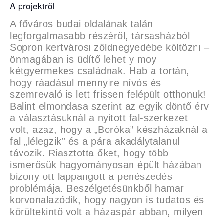
A projektről
A főváros budai oldalának talán
legforgalmasabb részéről, társasházból
Sopron kertvárosi zöldnegyedébe költözni –
önmagában is üdítő lehet y moy
kétgyermekes családnak. Hab a tortán,
hogy ráadásul mennyire nívós és
szemrevaló is lett frissen felépült otthonuk!
Balint elmondasa szerint az egyik döntő érv
a választásuknál a nyitott fal-szerkezet
volt, azaz, hogy a „Boróka” készházaknál a
fal „lélegzik” és a pára akadálytalanul
távozik. Riasztotta őket, hogy több
ismerősük hagyományosan épült házában
bizony ott lappangott a penészedés
problémája. Beszélgetésünkből hamar
körvonalazódik, hogy nagyon is tudatos és
körültekintő volt a házaspár abban, milyen