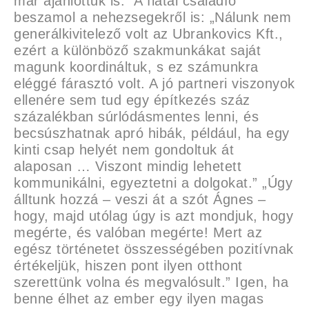
már ajánlottuk is.” A fiatal csaladfő
beszamol a nehezsegekről is: „Nálunk nem
generálkivitelező volt az Ubrankovics Kft.,
ezért a különböző szakmunkákat saját
magunk koordináltuk, s ez számunkra
eléggé fárasztó volt. A jó partneri viszonyok
ellenére sem tud egy építkezés száz
százalékban súrlódásmentes lenni, és
becsúszhatnak apró hibák, például, ha egy
kinti csap helyét nem gondoltuk át
alaposan … Viszont mindig lehetett
kommunikálni, egyeztetni a dolgokat.” „Úgy
álltunk hozzá – veszi át a szót Ágnes –
hogy, majd utólag úgy is azt mondjuk, hogy
megérte, és valóban megérte! Mert az
egész történetet összességében pozitívnak
értékeljük, hiszen pont ilyen otthont
szerettünk volna és megvalósult.” Igen, ha
benne élhet az ember egy ilyen magas