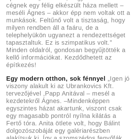
cégnek egy félig elkészült háza mellett –
meséli Ágnes – akkor épp nem voltak ott a
munkások. Feltűnő volt a tisztaság, hogy
milyen rendben áll a faáru, de a
telephelyükön ugyanezt a rendezettséget
tapasztaltuk. Ez is szimpatikus volt.”
Minden oldalról, gondosan begyűjtötték a
kellő információkat. Kezdődhetett az
építkezés!
Egy modern otthon, sok fénnyel
„Igen jó
viszony alakult ki az Ubrankovics Kft.
tervezőjével ,Papp Anitával – mesél a
kezdetekről Ágnes. –Mindenképpen
egyszintes házat akartunk, viszont csak
egy magasabb pontról nyílna kilátás a
Fertő tóra. Anita ötlete volt, hogy Bálint
dolgozószobáját egy galériarészben
alakítsuk ki. Így a szomszédos fenyőfák