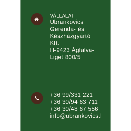
VÁLLALAT
Ubrankovics
Gerenda- és
Készházgyártó
Kft.
H-9423 Ágfalva-
Liget 800/5
+36 99/331 221
+36 30/94 63 711
+36 30/48 67 556
info@ubrankovics.hu