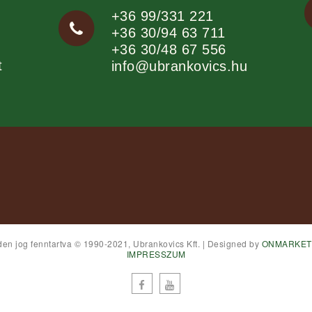
+36 99/331 221
+36 30/94 63 711
+36 30/48 67 556
t
info@ubrankovics.hu
en jog fenntartva © 1990-2021, Ubrankovics Kft. | Designed by
ONMARKET
IMPRESSZUM