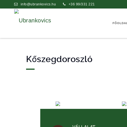
info@ubrankovics.hu
+36 99/331 221
FŐOLDA
Kőszegdoroszló
VÁLLALAT