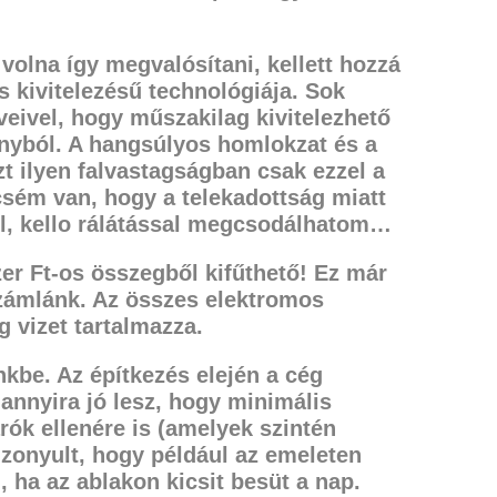
volna így megvalósítani, kellett hozzá
 kivitelezésű technológiája. Sok
rveivel, hogy műszakilag kivitelezhető
ányból. A hangsúlyos homlokzat és a
t ilyen falvastagságban csak ezzel
a
ncsém van, hogy a telekadottság miatt
l, kello rálátással megcsodálhatom…
zer Ft-os összegből kifűthető! Ez már
yszámlánk. Az összes elektromos
g vizet tartalmazza.
nkbe. Az építkezés elején a cég
e
annyira jó lesz, hogy minimális
rók ellenére is (amelyek szintén
izonyult,
hogy például az emeleten
, ha az ablakon
kicsit besüt a nap.