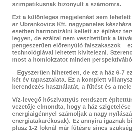
szimpatikusnak bizonyult a számomra.
Ezt a különleges megjelenést sem lehetett 
az Ubrankovics Kft. nagypaneles készházas
esetben harmonizálni kellett az építész te
legyen, de ezáltal nem veszítettünk a
látv
pengeszerűen előrenyúló falszakaszok – ez
technológiával lehetett kivitelezni. Szere
most a homlokzatot minden
perspektívábó
– Egyszerűen hihetetlen, de ez a ház 6-7 e
két év tapasztalata. Ez a komplett villan
berendezés használatát, a fűtést
és a mele
Víz-levegő hőszivattyús rendszert építettü
vezetője elmondta, hogy a ház szigetelés
energiaigénnyel számoljak a nagy nyílászá
energiatakarékosak). Ez annyira igaznak b
plusz 1-2 foknál
már fűtésre sincs szükség