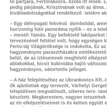
tó partjára, Fertőrákosra. Azóta itt élnek.
L
pedig párjának, Krisztinának volt az álma.
kiváló
adottságokkal rendelkező
telekre a
– Egy délnyugati fekvésű
domboldal, amel
horizontig futó panoráma nyílik – ez a tele
– meséli Tamás. Egy befektető lakóparkot ho
tervezésénél
feltétel volt, hogy egységes
Ferto-táj Világöröksége is indokolta. Ez a
hagyományos parasztházakra
emlékeztető 
belül, de az ízlésemnek megfelelő elképze
ablakokkal, kicsit kubistába hajló változat
hagyományos, sátortetős jelleget.
– A ház felépítéséhez az Ubrankovics Kft.
ők ajánlottak egy tervezőt, Várhelyi
Gergely
településen megvalósult, sikeres terv- tan
készített. Megkerestem, nagyon tetszette
az én elképzeléseimet is és
ketten együtt 