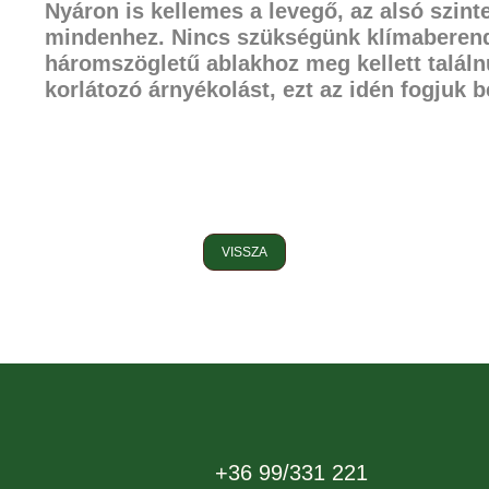
Nyáron is kellemes a levegő, az alsó szin
mindenhez. Nincs szükségünk klímaberende
háromszögletű ablakhoz meg kellett talál
korlátozó árnyékolást, ezt az idén fogjuk b
VISSZA
+36 99/331 221