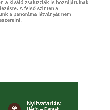
ten
a kiváló zsaluzziák is hozzájárulnak
zésre. A felső szinten a
nunk
a panoráma látványát nem
eszerelni.
Nyitvatartás:
Hétfő – Péntek: