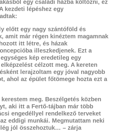
akásból egy családi házba költözni, ez
 A kezdeti lépéshez egy
kadtak:
y előtt egy nagy szántóföld és
k,
amit már régen kinéztem magamnak
zott itt létre, és házak
 koncepcióba
illeszkedjenek. Ezt a
z egységes kép eredetileg egy
elképzelést célzott meg. A kereten
lésként lerajzoltam
egy jóval nagyobb
ot, ahol az épület főtömege hozta ezt a
-t kerestem meg. Beszélgetés közben
t, aki itt a Fertő-tájban már több
ácsi engedéllyel rendelkező terveket
k az eddigi munkái. Megmutattam neki
elég jól összehoztuk… – zárja