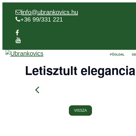
info@ubrankovics.hu
+36 99/331 221
FŐOLDAL
GE
Letisztult eleganci
VISSZA