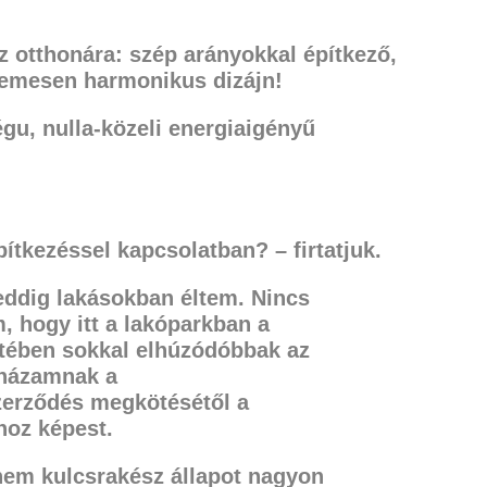
 otthonára: szép arányokkal építkező,
lemesen harmonikus dizájn!
u, nulla-közeli energiaigényű
pítkezéssel kapcsolatban? – firtatjuk.
 eddig lakásokban éltem. Nincs
om, hogy
itt a lakóparkban a
tében sokkal elhúzódóbbak az
 házamnak a
szerződés megkötésétől a
hoz képest.
dnem kulcsrakész állapot nagyon