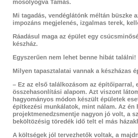
mosolyogva Tamás.
Mi tagadás, vendéglátónk méltán büszke az
impozáns megjelenés, izgalmas terek, kel
Ráadásul maga az épület egy csúcsminőség
készház.
Egyszerűen nem lehet benne hibát találni!
Milyen tapasztalatai vannak a készházas
é
– Ez az első találkozásom az építőiparral,
összehasonlítási alapom. Azt viszont lát
hagyományos módon készült épületek ese
építkezési munkálatok,
mint nálam. Az én
projektmenedzsmentje
nagyon jó volt, a 
beköltözésig
töredék idő telt el más házak
A költségek jól tervezhetők voltak, a maj