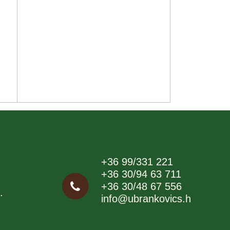
+36 99/331 221
+36 30/94 63 711
+36 30/48 67 556
.
info@ubrankovics.hu